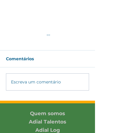
Comentários
#175 - CAGEG 
#176 - Indústria Julho
Escreva um comentário
Quem somos
Adial Talentos
Adial Log