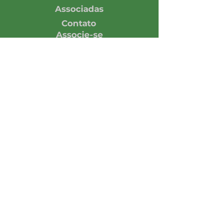
Associadas
Contato
Associe-se
Responsabilidade
Economia em números
Notícias
Opinião
Central de Imprensa
Assine nossa Newsletter
Enviar