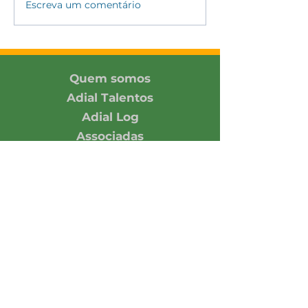
#176 - Indústria Julho
Escreva um comentário
Quem somos
Adial Talentos
Adial Log
Associadas
Contato
Associe-se
Responsabilidade
Economia em números
Notícias
Opinião
Central de Imprensa