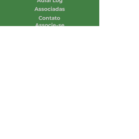
Adial Log
Associadas
Contato
Associe-se
Responsabilidade
Economia em números
Notícias
Opinião
Central de Imprensa
Assine nossa Newsletter
Enviar