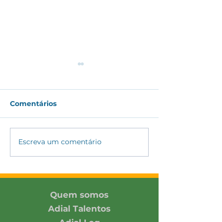
Comentários
#175 - CAGEG 
#176 - Indústria Julho
Escreva um comentário
Quem somos
Adial Talentos