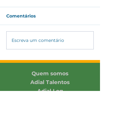
Comentários
#175 - CAGEG 
#176 - Indústria Julho
Escreva um comentário
Quem somos
Adial Talentos
Adial Log
Associadas
Contato
Associe-se
Responsabilidade
Economia em números