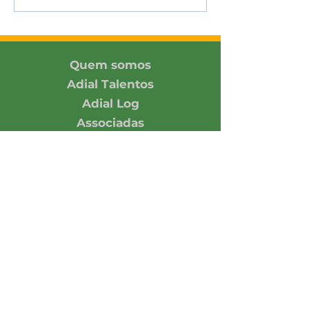
Quem somos
Adial Talentos
Adial Log
Associadas
Contato
Associe-se
Responsabilidade
Economia em números
Notícias
Opinião
Central de Imprensa