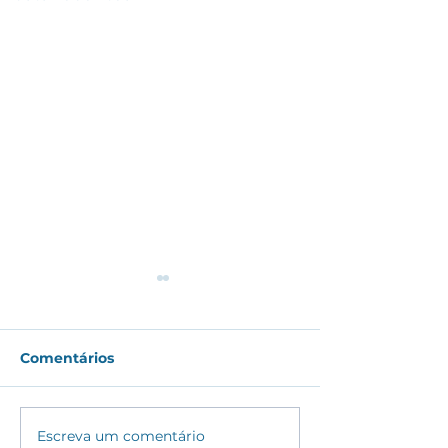
Comentários
#175 - CAGEG 
#176 - Indústria Julho
Escreva um comentário