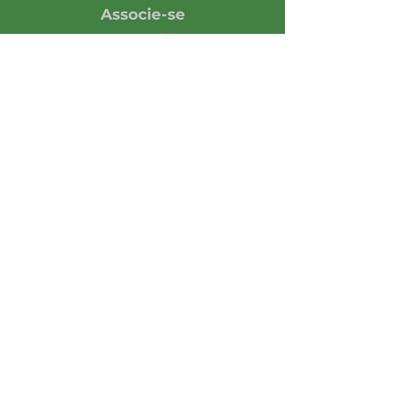
Associe-se
Responsabilidade
Economia em números
Notícias
Opinião
Central de Imprensa
Assine nossa Newsletter
Enviar