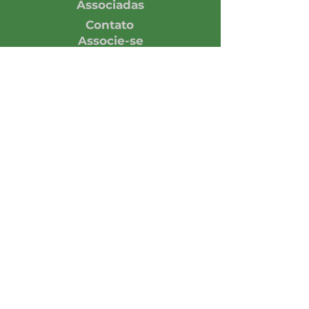
Associadas
Contato
Associe-se
Responsabilidade
Economia em números
Notícias
Opinião
Central de Imprensa
Assine nossa Newsletter
Enviar