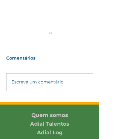
Comentários
Escreva um comentário
ADIAL amplia
ADIAL partici
conexões com
Encontro DH&E
associada e parceiros
2026 promovi
no SIAVS 2026
Pacto Global 
Rede Brasil
Quem somos
Adial Talentos
Adial Log