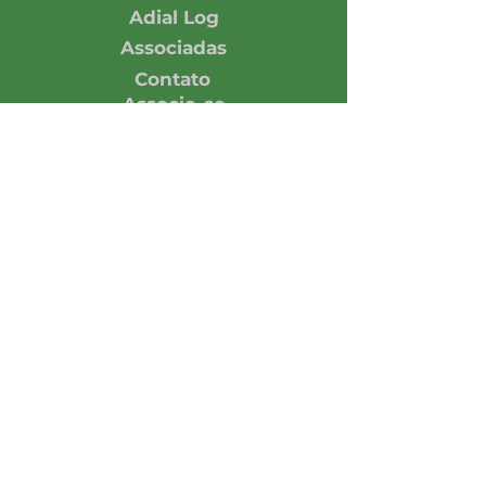
Adial Log
Associadas
Contato
Associe-se
Responsabilidade
Economia em números
Notícias
Opinião
Central de Imprensa
Assine nossa Newsletter
Enviar