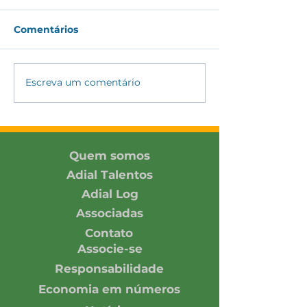
Comentários
Escreva um comentário
ADIAL amplia
ADIAL partici
conexões com
Encontro DH&E
associada e parceiros
2026 promovi
no SIAVS 2026
Pacto Global 
Rede Brasil
Quem somos
Adial Talentos
Adial Log
Associadas
Contato
Associe-se
Responsabilidade
Economia em números