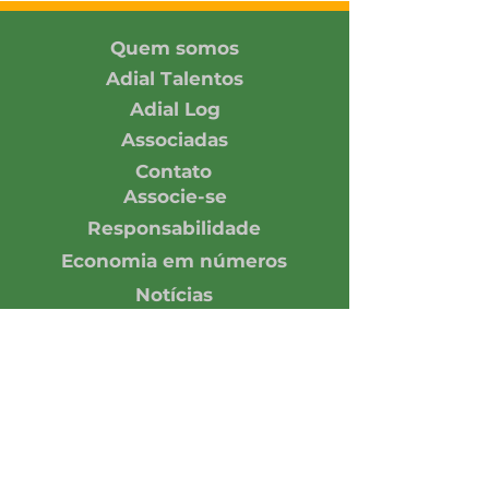
no SIAVS 2026
Pacto Global 
Rede Brasil
Quem somos
Adial Talentos
Adial Log
Associadas
Contato
Associe-se
Responsabilidade
Economia em números
Notícias
Opinião
Central de Imprensa
Assine nossa Newsletter