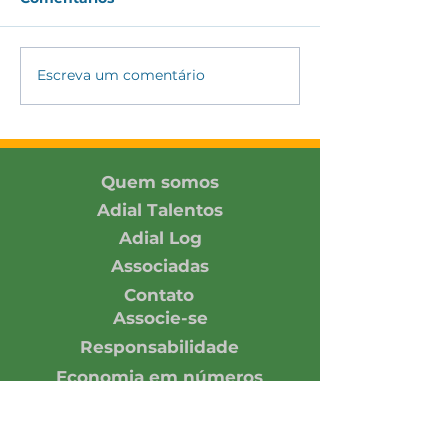
Escreva um comentário
ADIAL amplia
ADIAL partici
conexões com
Encontro DH&E
associada e parceiros
2026 promovi
no SIAVS 2026
Pacto Global 
Rede Brasil
Quem somos
Adial Talentos
Adial Log
Associadas
Contato
Associe-se
Responsabilidade
Economia em números
Notícias
Opinião