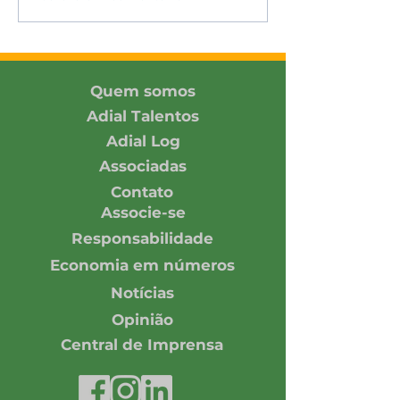
conexões com
Encontro DH&E
associada e parceiros
2026 promovi
no SIAVS 2026
Pacto Global 
Rede Brasil
Quem somos
Adial Talentos
Adial Log
Associadas
Contato
Associe-se
Responsabilidade
Economia em números
Notícias
Opinião
Central de Imprensa