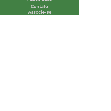
Contato
Associe-se
Responsabilidade
Economia em números
Notícias
Opinião
Central de Imprensa
Assine nossa Newsletter
Enviar