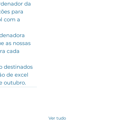
ordenador da 
ções para 
ol com a 
rdenadora 
ue as nossas 
ra cada 
o destinados 
o de excel 
e outubro.
Ver tudo