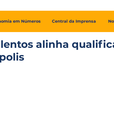
mos
Adial Log
Adial Talentos
Adial FCO
Associadas
nomia em Números
Central da Imprensa
No
alentos alinha qualifi
polis