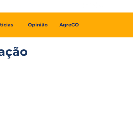
Contato
Associe-se
Mais
tícias
Opinião
AgreGO
cação