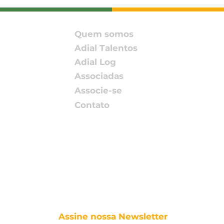
avança à final do Fi
trib
Innovation Awards 2026
Cofi
com snack assado de
no 
Quem somos
milho Non-GMO
Adial Talentos
Adial Log
Associadas
Associe-se
Contato
Assine nossa Newsletter