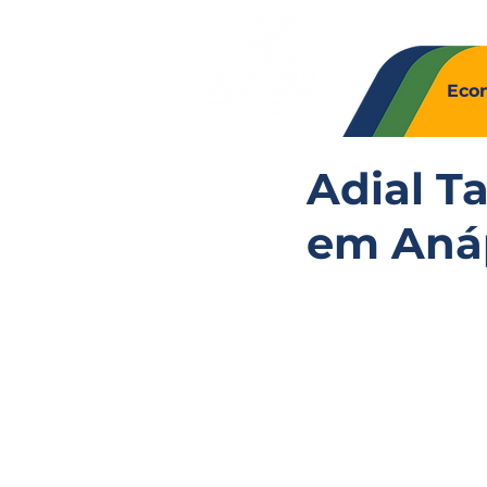
Quem So
Eco
Adial T
em Aná