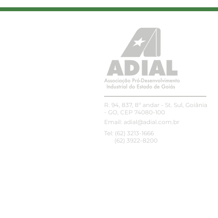
Encontro DH&E Brasil
2026 promovido pelo
Pacto Global da ONU –
Rede Brasil
R. 94, 837, 8º andar - St. Sul, Goiânia
- GO, CEP 74080-100
Email:
adial@adial.com.br
Tel: (62) 3213-1666
(62) 3922-8200