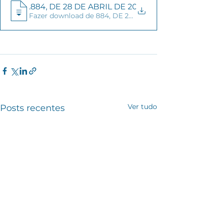
LEI Nº 21
.884, DE 28 DE ABRIL DE 2023 AUTORIZACAO D
Fazer download de 884, DE 28 DE ABRIL DE 2023 AU
Ver tudo
Posts recentes