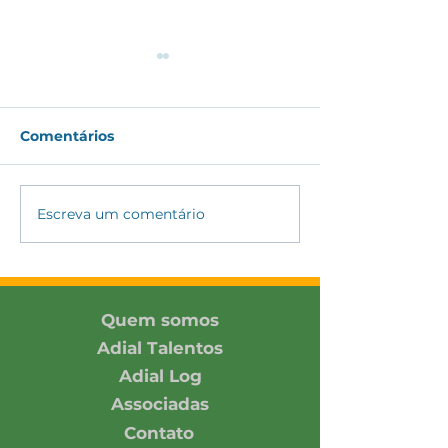
Comentários
Escreva um comentário
ADIAL amplia
ADIAL partici
conexões com
Encontro DH&E
associada e parceiros
2026 promovi
no SIAVS 2026
Pacto Global 
Rede Brasil
Quem somos
Adial Talentos
Adial Log
Associadas
Contato