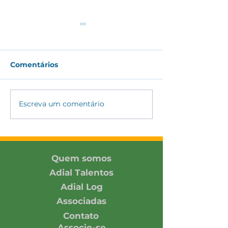
Comentários
Escreva um comentário
ADIAL amplia
ADIAL partici
conexões com
Encontro DH&E
associada e parceiros
2026 promovi
no SIAVS 2026
Pacto Global 
Rede Brasil
Quem somos
Adial Talentos
Adial Log
Associadas
Contato
Associe-se