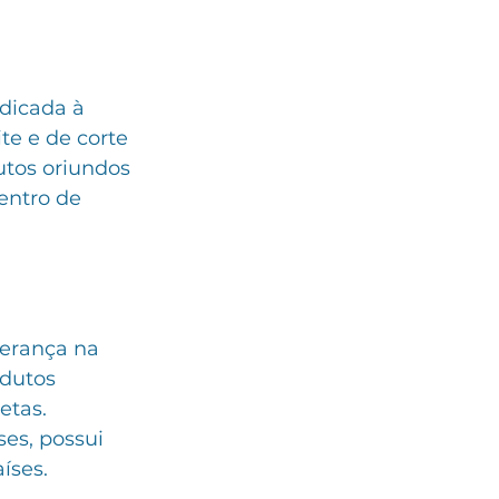
dicada à 
e e de corte 
tos oriundos 
entro de 
erança na 
dutos 
etas. 
es, possui 
íses. 