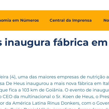
mos
Adial Log
Adial Talentos
Adial FCO
Associadas
nomia em Números
Central da Imprensa
No
 inaugura fábrica em
feira (4), uma das maiores empresas de nutrição 
a De Heus inaugurou a mais nova fábrica em Itab
que fica a 103 km de Goiânia. O evento de inaugu
 CEO da multinacional o Sr. Koen de Heus, o Pre
etor da América Latina Rinus Donkers, com o Gove