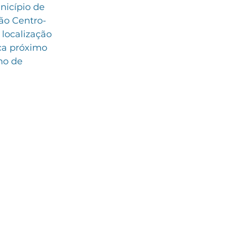
icípio de 
ião Centro-
localização 
ca próximo 
no de 