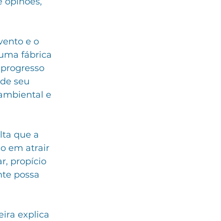
e opinões, 
vento e o 
 uma fábrica 
 progresso 
de seu 
ambiental e 
lta que a 
o em atrair 
, propício 
nte possa 
ra explica 