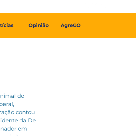
Contato
Associe-se
Mais
tícias
Opinião
AgreGO
animal do 
eraí, 
ração contou 
sidente da De 
rnador em 