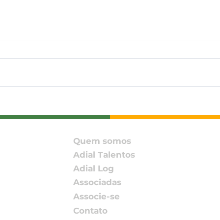
Almoço beneficente da
Secr
JA Goiás reúne lideranças
aten
em apoio à formação de
pror
jovens empreendedores
obri
Quem somos
ECO
Adial Talentos
de 
Adial Log
Associadas
Associe-se
Contato