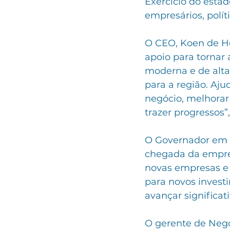
Exercício do estad
empresários, políti
O CEO, Koen de He
apoio para tornar 
moderna e de alta
para a região. Aj
negócio, melhorar
trazer progressos”,
O Governador em ex
chegada da empres
novas empresas e 
para novos invest
avançar significa
O gerente de Negó