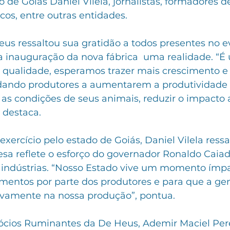
o de Goiás Daniel Vilela, jornalistas, formadores d
cos, entre outras entidades. 
us ressaltou sua gratidão a todos presentes no e
a inauguração da nova fábrica  uma realidade. “É
 qualidade, esperamos trazer mais crescimento e
udando produtores a aumentarem a produtividade 
 as condições de seus animais, reduzir o impacto 
 destaca. 
ercício pelo estado de Goiás, Daniel Vilela ressa
a reflete o esforço do governador Ronaldo Caiad
indústrias. “Nosso Estado vive um momento ímpar
imentos por parte dos produtores e para que a ge
tivamente na nossa produção”, pontua. 
cios Ruminantes da De Heus, Ademir Maciel Perei