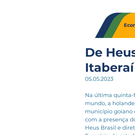
Quem So
Eco
De Heus
Itaberaí
05.05.2023
Na última quinta-
mundo, a holandes
município goiano 
com a presença do
Heus Brasil e dir