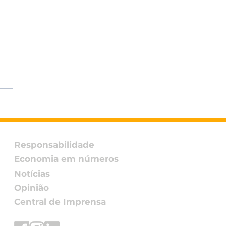
etaria da Economia
de pedido da Adial e
roga início da
gatoriedade da
Responsabilidade
NF em Goiás para 1º
Economia em números
março
Notícias
Opinião
Central de Imprensa