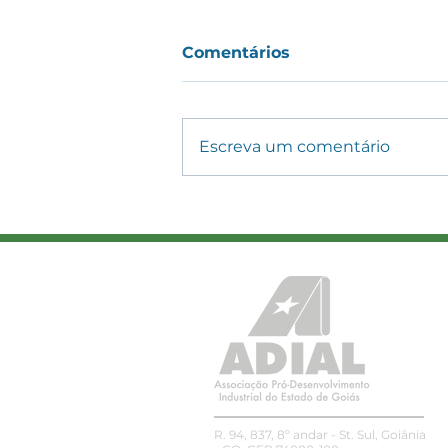
Comentários
Escreva um comentário
Campo brasileiro
movimenta R$ 1,4 trilhão
e impulsiona indústria,
logística e serviços
R. 94, 837, 8º andar - St. Sul, Goiânia