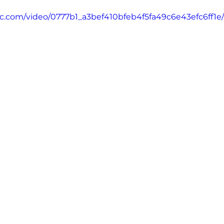
atic.com/video/0777b1_a3bef410bfeb4f5fa49c6e43efc6ff1e