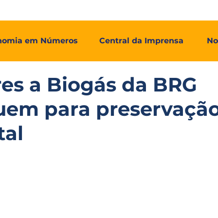
mos
Adial Log
Adial Talentos
Adial FCO
Associadas
nomia em Números
Central da Imprensa
No
es a Biogás da BRG
uem para preservaçã
tal