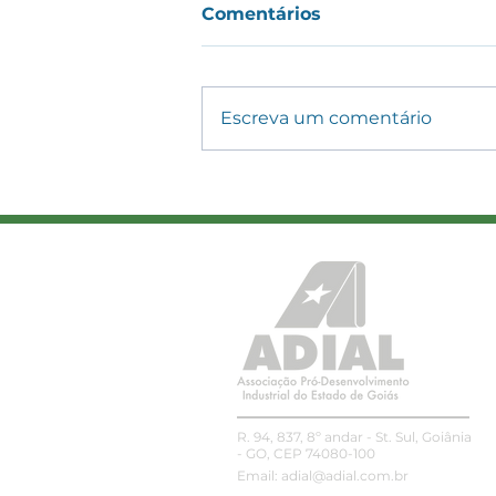
Comentários
Escreva um comentário
ADIAL amplia conexões
com associada e
parceiros no SIAVS 2026
R. 94, 837, 8º andar - St. Sul, Goiânia
- GO, CEP 74080-100
Email:
adial@adial.com.br