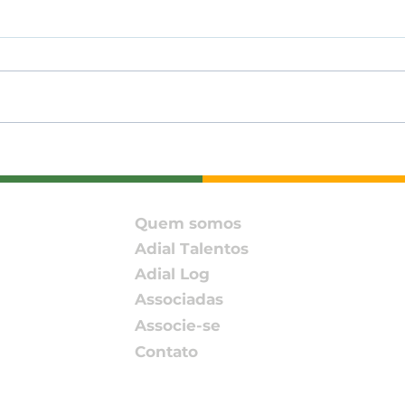
ADIAL participa do
Milh
Encontro DH&E Brasil
avan
2026 promovido pelo
Inn
Pacto Global da ONU –
com
Quem somos
Rede Brasil
mil
Adial Talentos
Adial Log
Associadas
Associe-se
Contato