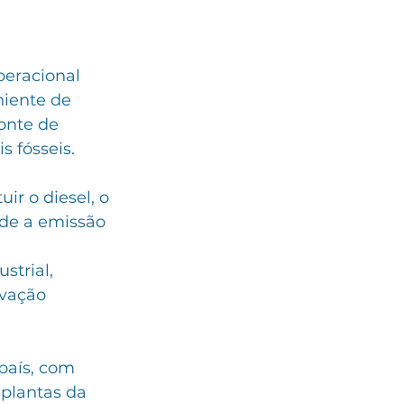
eracional 
niente de 
onte de 
 fósseis.
ir o diesel, o 
de a emissão 
strial, 
vação 
país, com 
plantas da 