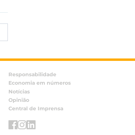
ão Ingredients
ça à final do Fi
ovation Awards 2026
 snack assado de
Responsabilidade
ho Non-GMO
Economia em números
Notícias
Opinião
Central de Imprensa