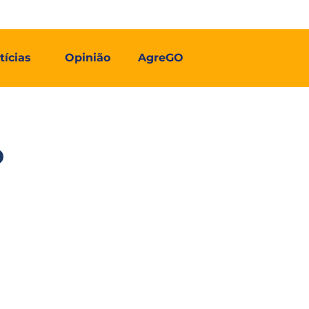
Contato
Associe-se
Mais
tícias
Opinião
AgreGO
o