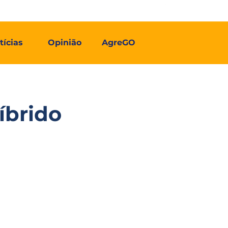
Contato
Associe-se
Mais
tícias
Opinião
AgreGO
íbrido