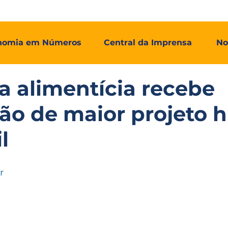
mos
Adial Log
Adial Talentos
Adial FCO
Associadas
nomia em Números
Central da Imprensa
No
ia alimentícia recebe
ção de maior projeto h
l
r 