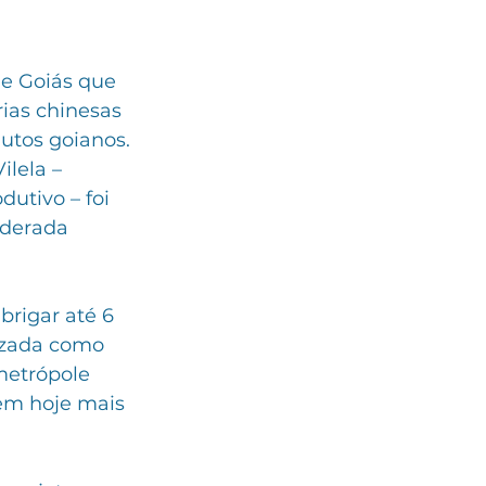
de Goiás que 
ias chinesas 
utos goianos. 
lela – 
utivo – foi 
iderada 
brigar até 6 
izada como 
metrópole 
tem hoje mais 