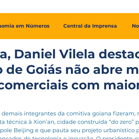
mos
Adial Log
Adial Talentos
Adial FCO
Associadas
nomia em Números
Central da Imprensa
No
a, Daniel Vilela desta
 de Goiás não abre 
comerciais com maior
 demais integrantes da comitiva goiana fizeram, 
ita técnica à Xion’an, cidade construída “do zero” p
ole Beijing e que pauta seu projeto urbanístico p
ançados de tecnologia e inovação. O presidente-e