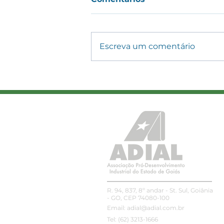
Escreva um comentário
Nova lei altera regras do
transporte rodoviário de
cargas e amplia controle
sobre piso mínimo e CIOT
R. 94, 837, 8º andar - St. Sul, Goiânia
- GO, CEP 74080-100
Email:
adial@adial.com.br
Tel: (62) 3213-1666