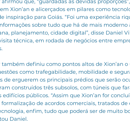
 afirmou que, “guardadas as devidas proporções”, 
em Xion’an e alicerçados em pilares como tecnolo
 inspiração para Goiás. “Foi uma experiência riq
informações sobre tudo que há de mais moderno 
na, planejamento, cidade digital”, disse Daniel Vil
visita técnica, em rodada de negócios entre empre
. 
 também definiu como pontos altos de Xion’an o 
uestões como trafegabilidade, mobilidade e segur
s de erguerem os principais prédios que serão oc
ram construídos três subsolos, com túneis que far
s edifícios públicos. “Assim que Xion’an for concluí
formalização de acordos comerciais, tratados de 
tecnologia, enfim, tudo que poderá ser de muito b
tou Daniel.