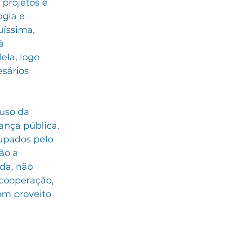
projetos e 
gia e 
uíssima, 
à 
ela, logo 
sários 
uso da 
ança pública. 
upados pelo 
ão a 
da, não 
cooperação, 
om proveito 