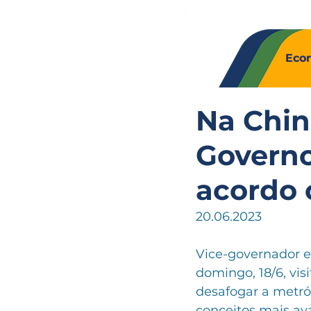
Quem So
Eco
Na Chin
Governo
acordo 
20.06.2023
Vice-governador e
domingo, 18/6, vis
desafogar a metróp
conceitos mais av