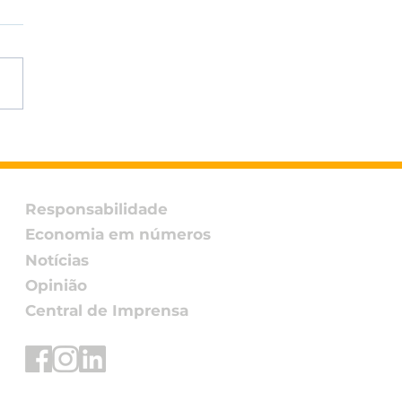
L participa do
ontro DH&E Brasil
6 promovido pelo
o Global da ONU –
Responsabilidade
 Brasil
Economia em números
Notícias
Opinião
Central de Imprensa