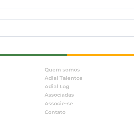
ADIAL amplia conexões
ADIA
com associada e
Enc
parceiros no SIAVS 2026
202
Pact
Quem somos
Rede
Adial Talentos
Adial Log
Associadas
Associe-se
Contato