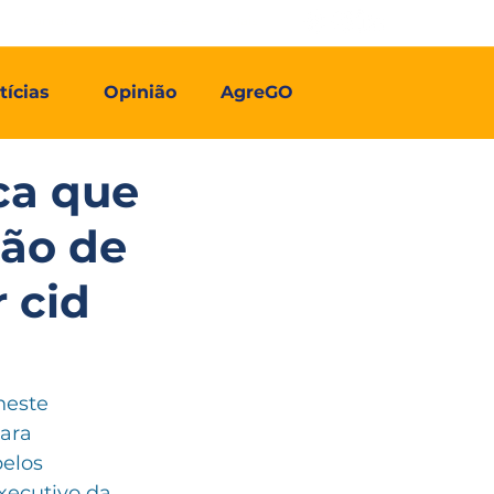
Contato
Associe-se
Mais
tícias
Opinião
AgreGO
ca que
mão de
 cid
neste 
ara 
elos 
xecutivo da 