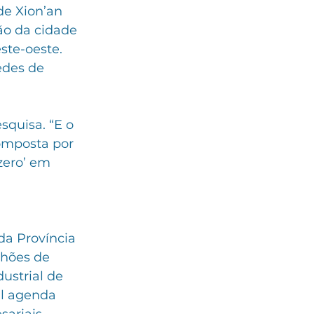
de Xion’an 
ão da cidade 
ste-oeste. 
edes de 
quisa. “E o 
omposta por 
zero’ em 
da Província 
lhões de 
ustrial de 
l agenda 