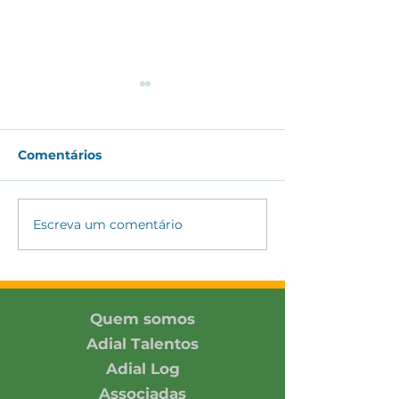
Comentários
Escreva um comentário
ADIAL amplia
ADIAL partici
conexões com
Encontro DH&E
associada e parceiros
2026 promovi
no SIAVS 2026
Pacto Global 
Rede Brasil
Quem somos
Adial Talentos
Adial Log
Associadas