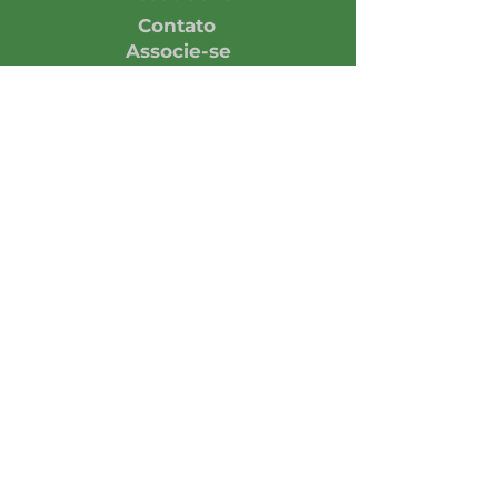
Contato
Associe-se
Responsabilidade
Economia em números
Notícias
Opinião
Central de Imprensa
Assine nossa Newsletter
Enviar