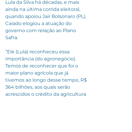
Lula da Silva há décadas, e mais 
ainda na última corrida eleitoral, 
quando apoiou Jair Bolsonaro (PL), 
Caiado elogiou a atuação do 
governo com relação ao Plano 
Safra.
“Ele (Lula) reconheceu essa 
importância (do agronegócio). 
Temos de reconhecer que foi o 
maior plano agrícola que já 
tivemos ao longo desse tempo, R$ 
364 bilhões, aos quais serão 
acrescidos o crédito da agricultura 
familiar para chegar a R$ 430 
bilhões. Isso vai garantir que o 
Brasil continue nessa curva 
ascendente no setor”, disse o 
governador de Goiás.