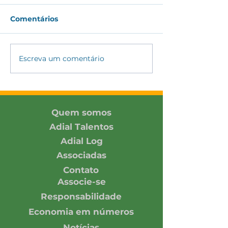
Comentários
Escreva um comentário
ADIAL amplia
ADIAL partici
conexões com
Encontro DH&E
associada e parceiros
2026 promovi
no SIAVS 2026
Pacto Global 
Rede Brasil
Quem somos
Adial Talentos
Adial Log
Associadas
Contato
Associe-se
Responsabilidade
Economia em números
Notícias