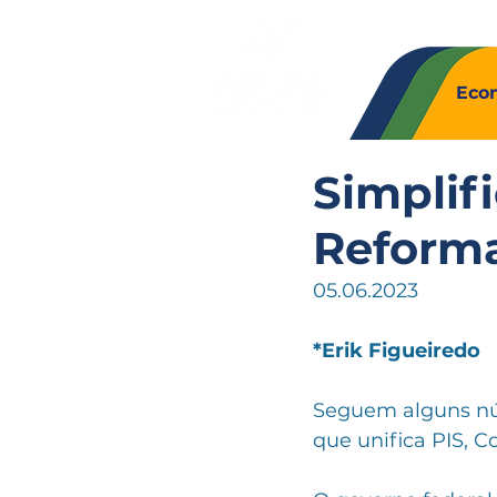
Quem So
Eco
Simplif
Reforma
05.06.2023
*Erik Figueiredo
Seguem alguns núm
que unifica PIS, Cof