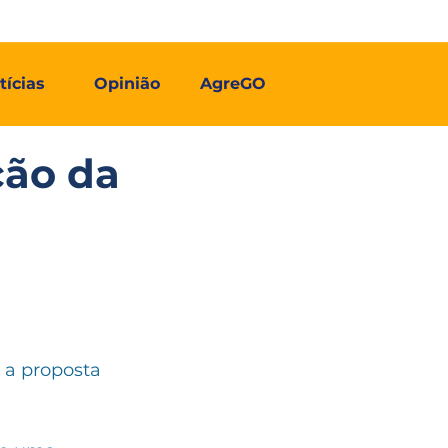
Contato
Associe-se
Mais
tícias
Opinião
AgreGO
ção da
 a proposta 