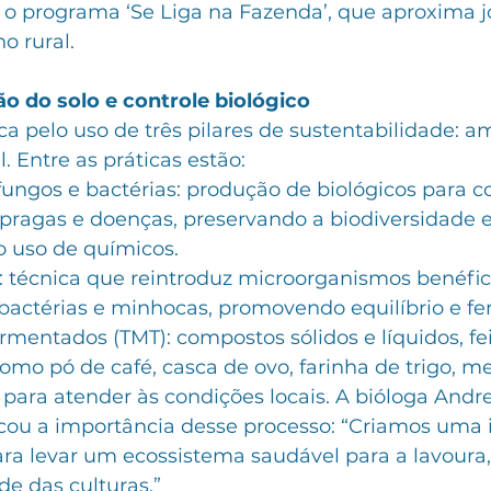
 o programa ‘Se Liga na Fazenda’, que aproxima j
o rural.
o do solo e controle biológico
 pelo uso de três pilares de sustentabilidade: am
. Entre as práticas estão:
fungos e bactérias: produção de biológicos para co
pragas e doenças, preservando a biodiversidade e
 uso de químicos.
 técnica que reintroduz microorganismos benéfico
actérias e minhocas, promovendo equilíbrio e fer
mentados (TMT): compostos sólidos e líquidos, fe
omo pó de café, casca de ovo, farinha de trigo, me
para atender às condições locais. A bióloga Andre
cou a importância desse processo: “Criamos uma i
ra levar um ecossistema saudável para a lavoura,
de das culturas.”