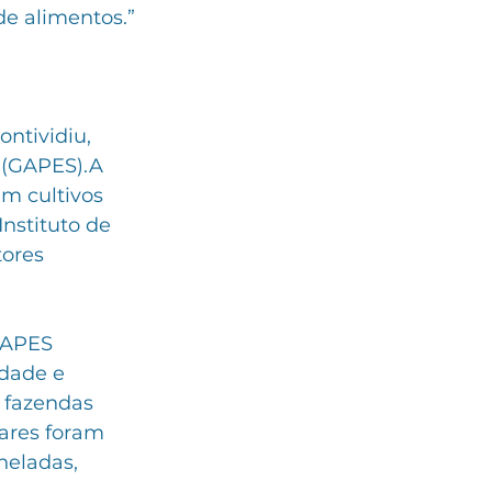
de alimentos.”
ntividiu, 
 (GAPES).A 
m cultivos 
nstituto de 
ores 
GAPES 
dade e 
 fazendas 
ares foram 
neladas, 