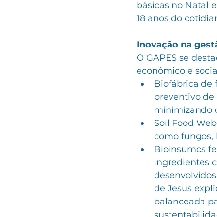
básicas no Natal e
18 anos do cotidian
Inovação na gestã
O GAPES se destaca
econômico e social
Biofábrica de 
preventivo de 
minimizando o
Soil Food Web:
como fungos, b
Bioinsumos fer
ingredientes c
desenvolvidos 
de Jesus expli
balanceada pa
sustentabilida