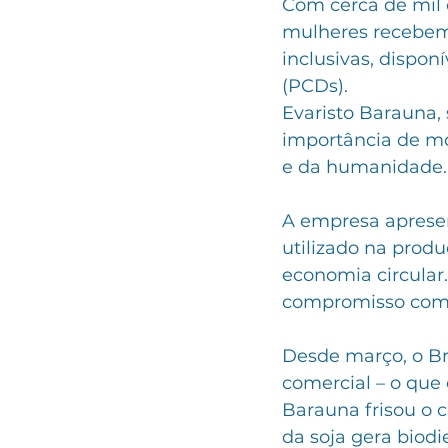
Com cerca de mil 
mulheres recebem 
inclusivas, dispon
(PCDs).
Evaristo Barauna, 
importância de mo
e da humanidade.
A empresa apresen
utilizado na prod
economia circular.
compromisso com 
Desde março, o Bra
comercial – o que 
Barauna frisou o ci
da soja gera biodi