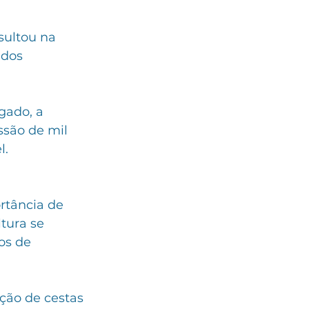
sultou na 
ados 
ado, a 
ssão de mil 
l.
rtância de 
tura se 
os de 
ão de cestas 