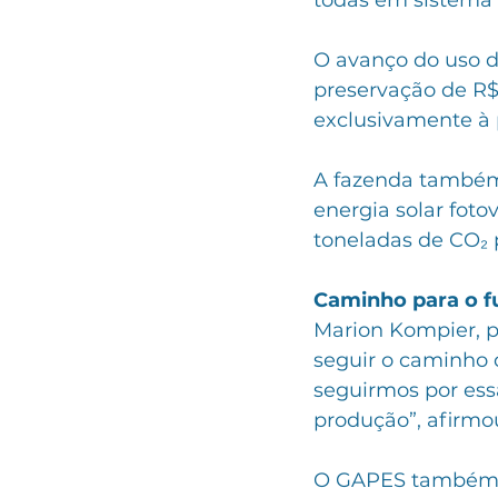
todas em sistema d
O avanço do uso de
preservação de R$ 
exclusivamente à 
A fazenda também 
energia solar foto
toneladas de CO₂ p
Caminho para o f
Marion Kompier, p
seguir o caminho d
seguirmos por essa
produção”, afirmo
O GAPES também re