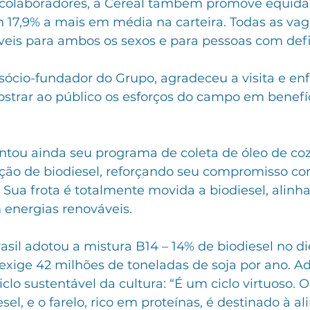
colaboradores, a Cereal também promove equidade
17,9% a mais em média na carteira. Todas as vag
íveis para ambos os sexos e para pessoas com defi
sócio-fundador do Grupo, agradeceu a visita e enf
strar ao público os esforços do campo em benefíc
tou ainda seu programa de coleta de óleo de coz
ução de biodiesel, reforçando seu compromisso co
 Sua frota é totalmente movida a biodiesel, alinh
energias renováveis.
sil adotou a mistura B14 – 14% de biodiesel no di
exige 42 milhões de toneladas de soja por ano. Ad
clo sustentável da cultura: “É um ciclo virtuoso. O
esel, e o farelo, rico em proteínas, é destinado à a