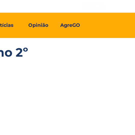
Contato
Associe-se
Mais
tícias
Opinião
AgreGO
no 2º