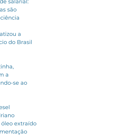
 salarial: 
as são 
ciência 
atizou a 
io do Brasil 
inha, 
m a 
ando-se ao 
esel 
riano 
 óleo extraído 
limentação 