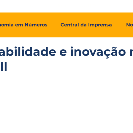
mos
Adial Log
Adial Talentos
Adial FCO
Associadas
nomia em Números
Central da Imprensa
No
abilidade e inovação 
ll