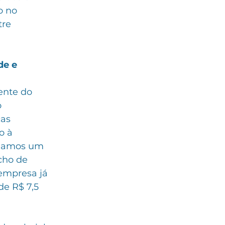
o no 
tre 
de e 
ente do 
 
as 
o à 
agamos um 
cho de 
 empresa já 
e R$ 7,5 