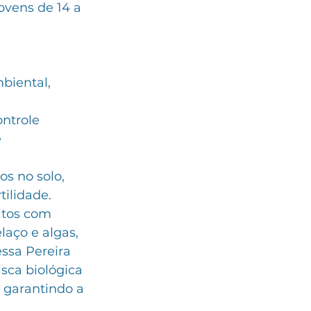
ovens de 14 a 
biental, 
ntrole 
 
s no solo, 
tilidade.
itos com 
laço e algas, 
ssa Pereira 
sca biológica 
 garantindo a 