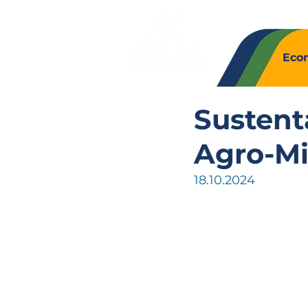
Quem So
Eco
Sustent
Agro-Mi
18.10.2024