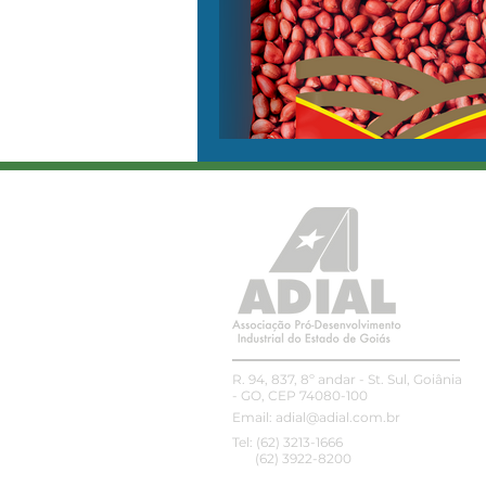
R. 94, 837, 8º andar - St. Sul, Goiânia
- GO, CEP 74080-100
Email:
adial@adial.com.br
Tel: (62) 3213-1666
(62) 3922-8200