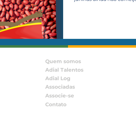
Quem somos
Adial Talentos
Adial Log
Associadas
Associe-se
Contato