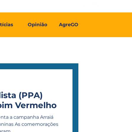
Contato
Associe-se
Mais
tícias
Opinião
AgreGO
ista (PPA)
oim Vermelho
memorações
ram...