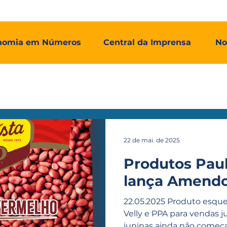
mos
Adial Log
Adial Talentos
Adial FCO
Associadas
nomia em Números
Central da Imprensa
No
22 de mai. de 2025
Produtos Paul
lança Amend
22.05.2025 Produto esquenta a campanha Arraiá
Velly e PPA para vendas juninas As co
juninas ainda não começa