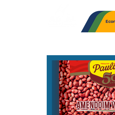
Quem So
Eco