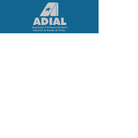
R. 94, 837, 8º andar -
St. Sul, Goiânia - GO,
CEP
74080-100
Tel:
(62) 3213-1666
(62) 3922-8200
Email:
adial@adial.com.br
2026 - Todos os direitos reservados