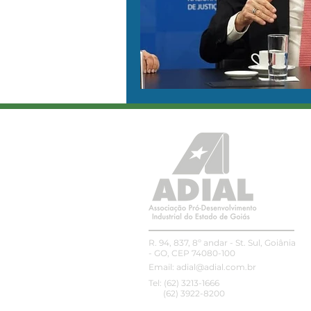
R. 94, 837, 8º andar - St. Sul, Goiânia
- GO, CEP 74080-100
Email:
adial@adial.com.br
Tel: (62) 3213-1666
(62) 3922-8200