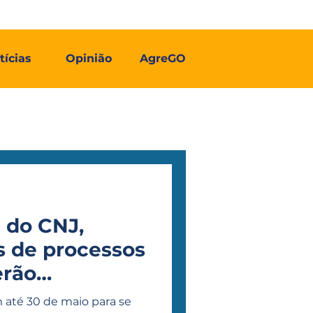
Contato
Associe-se
Mais
tícias
Opinião
AgreGO
a do CNJ,
 de processos
erão
 até 30 de maio para se