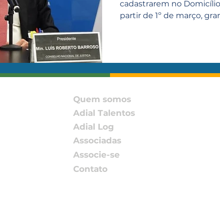
cadastrarem no Domicílio 
partir de 1º de março, gra
Quem somos
Adial Talentos
Adial Log
Associadas
Associe-se
Contato