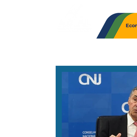
Quem So
Eco