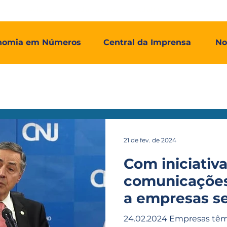
mos
Adial Log
Adial Talentos
Adial FCO
Associadas
nomia em Números
Central da Imprensa
No
21 de fev. de 2024
Com iniciativ
comunicações
a empresas s
eletrônicas
24.02.2024 Empresas têm