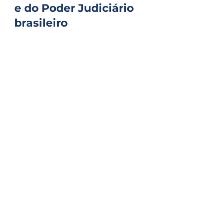
reconhecimento nacional
e do Poder Judiciário
brasileiro
22.04.2024 Empreender no Brasil é uma
iniciativa desafiadora para empresários
que enfrentam um campo burocrático e
moroso. Esta decisão...
Quem somos
Adial Talentos
Adial Log
Associadas
Contato
Associe-se