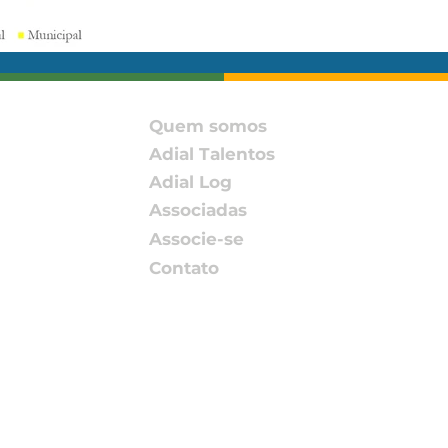
Quem somos
Adial Talentos
Adial Log
Associadas
Associe-se
Contato