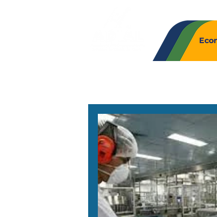
Quem So
Eco