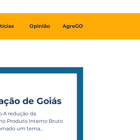
Contato
Associe-se
Mais
tícias
Opinião
AgreGO
zação de Goiás
do A redução da
 no Produto Interno Bruto
ornado um tema...