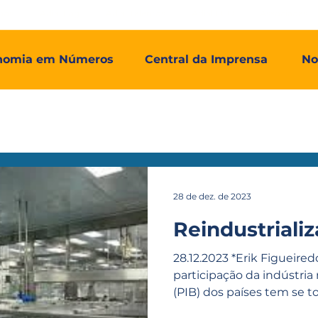
mos
Adial Log
Adial Talentos
Adial FCO
Associadas
nomia em Números
Central da Imprensa
No
28 de dez. de 2023
Reindustriali
28.12.2023 *Erik Figueire
participação da indústria
(PIB) dos países tem se t