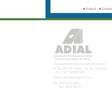
R. 94, 837, 8º andar - St. Sul, Goiânia
- GO, CEP 74080-100
Email:
adial@adial.com.br
Tel: (62) 3213-1666
(62) 3922-8200