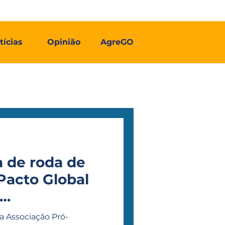
Contato
Associe-se
Mais
tícias
Opinião
AgreGO
a de roda de
Pacto Global
y nos sistemas
a Associação Pró-