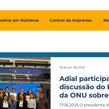
mos
Adial Log
Adial Talentos
Adial FCO
Associadas
nomia em Números
Central da Imprensa
No
18 de jun. de 2025
Adial particip
discussão do 
da ONU sobre
accountabilit
17.06.2025 O presidente d