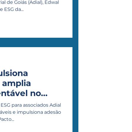
l de Goiás (Adial), Edwal
e ESG da...
ulsiona
 amplia
ntável no
 ESG para associados Adial
táveis e impulsiona adesão
cto...