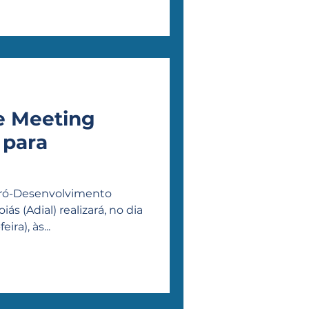
e Meeting
 para
 Pró-Desenvolvimento
ás (Adial) realizará, no dia
ira), às...