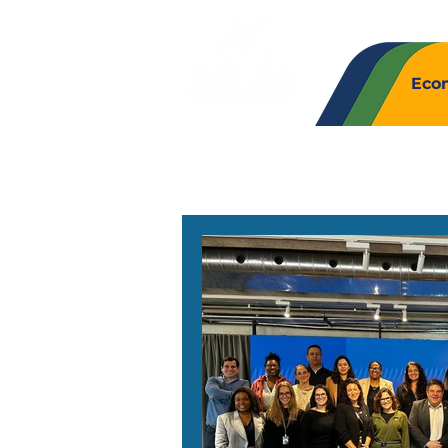
Quem So
Eco