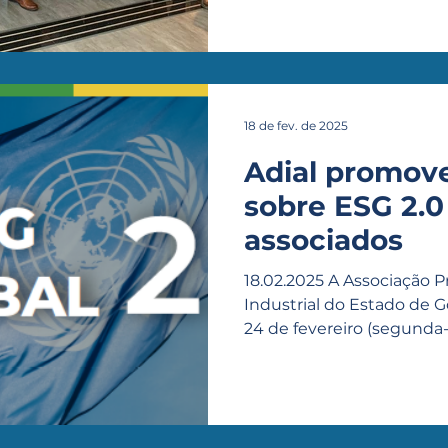
18 de fev. de 2025
Adial promov
sobre ESG 2.0
associados
18.02.2025 A Associação
Industrial do Estado de Goi
24 de fevereiro (segunda-fe