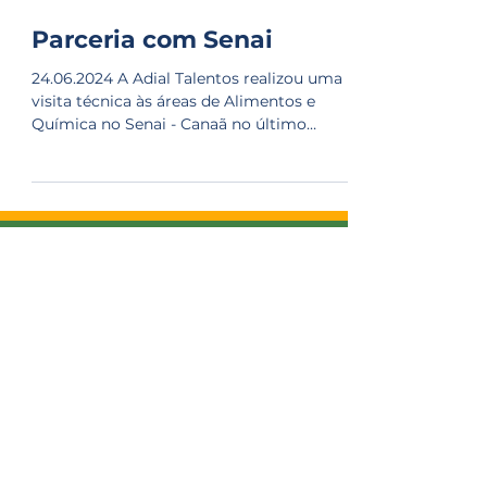
24 de jun. de 2024
Parceria com Senai
24.06.2024 A Adial Talentos realizou uma
visita técnica às áreas de Alimentos e
Química no Senai - Canaã no último
sábado, 21 de junho. O...
Quem somos
Adial Talentos
Adial Log
Associadas
Contato
Associe-se