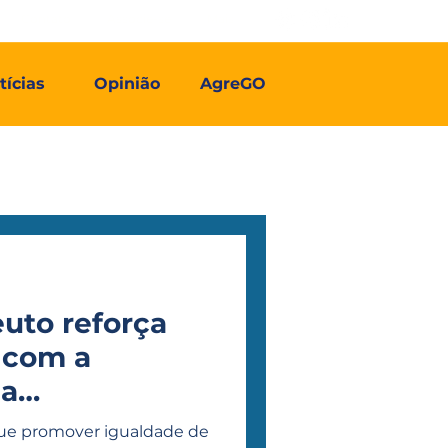
Contato
Associe-se
Mais
tícias
Opinião
AgreGO
euto reforça
 com a
ia
 da Pessoa
que promover igualdade de