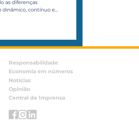
cia
o as diferenças
 dinâmico, contínuo e...
Responsabilidade
Economia em números
Notícias
Opinião
Central de Imprensa