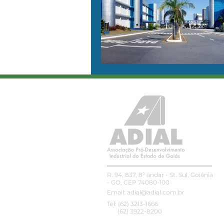
R. 94, 837, 8º andar - St. Sul, Goiânia
- GO, CEP 74080-100
Email:
adial@adial.com.br
Tel: (62) 3213-1666
(62) 3922-8200