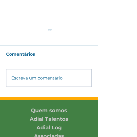
Comentários
Escreva um comentário
ADIAL amplia
ADIAL partici
conexões com
Encontro DH&E
associada e parceiros
2026 promovi
no SIAVS 2026
Pacto Global 
Rede Brasil
Quem somos
Adial Talentos
Adial Log
Associadas