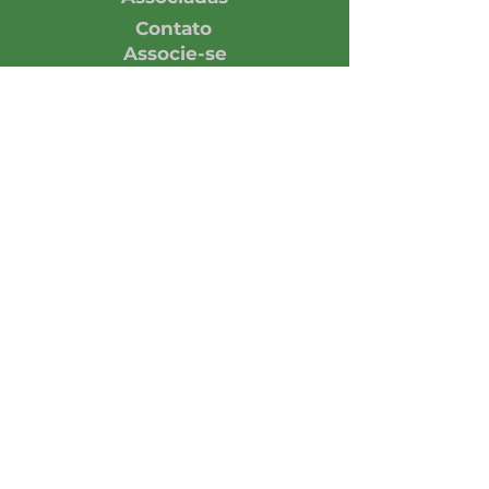
Contato
Associe-se
Responsabilidade
Economia em números
Notícias
Opinião
Central de Imprensa
Assine nossa Newsletter
Enviar