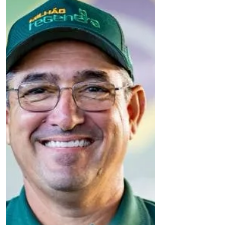
Encontro DH&E Brasil 2026 – Pluralidade
que Constrói, promovido pelo Pacto
Global da ONU – Rede Brasil e pela Rede
Brasileira de Direitos Humanos e
Empresas (DH&E), na Cinemateca
Brasileira, em São Paulo.