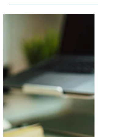
31 de jul.
Reforma Tributária: novo
ato define cronograma
para emissão de
documentos fiscais
eletrônicos
Confira calendário que escalona as
obrigações entre agosto de 2026 e janeiro
de 2027 e exige atenção de empresas,
áreas fiscais e fornecedores de sistemas A
Receita Federal e o Comitê Gestor do
Imposto sobre Bens e Serviços
publicaram, nesta sexta-feira, 31 de julho, o
Ato Conjunto RFB/CGIBS nº 4/2026, que
estabelece o cronograma de início da
obrigatoriedade de emissão dos
documentos fiscais eletrônicos
relacionados ao IBS e à CBS. As datas