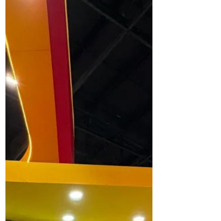
nº 15.485, de 5 de agosto de 2026, que
promove uma ampla atualização das
regras aplicáveis ao transporte rodoviário
remunerado de cargas no Brasil. A norma
é resultado da conversão da Medida
Provisória nº 1.343/2026 e modifica
dispositivos relacionados ao Código Identi