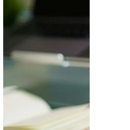
Saudabilidade; empresa também
participou da categoria Produto Mais
Inovador Leandro Carneiro, CCO da Milhão
Ingredients A Milhão Ingredients está
entre os finalistas do Fi Innovation Awards
2026 com o ORO 1050/ORO 1051, snack
pellet assado produzido com milho Non-
GMO. A empresa participou de duas
categorias da premiação, Produto Mais
Inovador e Produto Mais Inovador em
Saudabilidade, e avançou à final na