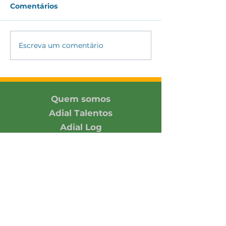
Comentários
#175 - CAGEG 
#176 - Indústria Julho
Escreva um comentário
Quem somos
Adial Talentos
Adial Log
Associadas
Contato
Associe-se
Responsabilidade
Economia em números
Notícias