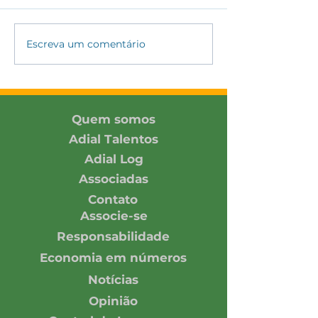
#175 - CAGEG 
#176 - Indústria Julho
Escreva um comentário
Quem somos
Adial Talentos
Adial Log
Associadas
Contato
Associe-se
Responsabilidade
Economia em números
Notícias
Opinião