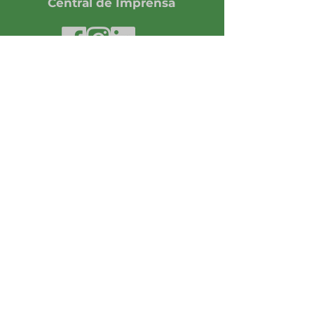
Central de Imprensa
Assine nossa Newsletter
Enviar
R. 94, 837, 8º andar -
St. Sul, Goiânia - GO,
CEP
74080-100