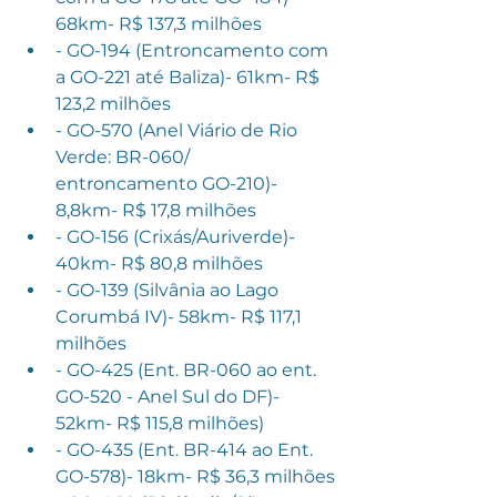
68km- R$ 137,3 milhões
- GO-194 (Entroncamento com 
a GO-221 até Baliza)- 61km- R$ 
123,2 milhões
- GO-570 (Anel Viário de Rio 
Verde: BR-060/ 
entroncamento GO-210)- 
8,8km- R$ 17,8 milhões
- GO-156 (Crixás/Auriverde)- 
40km- R$ 80,8 milhões
- GO-139 (Silvânia ao Lago 
Corumbá IV)- 58km- R$ 117,1 
milhões
- GO-425 (Ent. BR-060 ao ent. 
GO-520 - Anel Sul do DF)- 
52km- R$ 115,8 milhões)
- GO-435 (Ent. BR-414 ao Ent. 
GO-578)- 18km- R$ 36,3 milhões