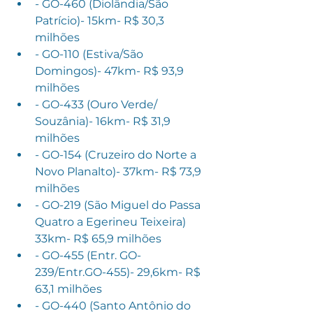
- GO-460 (Diolândia/São 
Patrício)- 15km- R$ 30,3 
milhões
- GO-110 (Estiva/São 
Domingos)- 47km- R$ 93,9 
milhões
- GO-433 (Ouro Verde/ 
Souzânia)- 16km- R$ 31,9 
milhões
- GO-154 (Cruzeiro do Norte a 
Novo Planalto)- 37km- R$ 73,9 
milhões
- GO-219 (São Miguel do Passa 
Quatro a Egerineu Teixeira)  
33km- R$ 65,9 milhões
- GO-455 (Entr. GO-
239/Entr.GO-455)- 29,6km- R$ 
63,1 milhões
- GO-440 (Santo Antônio do 