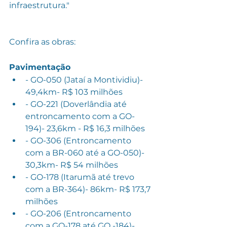
infraestrutura."
Confira as obras:
Pavimentação
- GO-050 (Jataí a Montividiu)- 
49,4km- R$ 103 milhões
- GO-221 (Doverlândia até 
entroncamento com a GO-
194)- 23,6km - R$ 16,3 milhões
- GO-306 (Entroncamento 
com a BR-060 até a GO-050)- 
30,3km- R$ 54 milhões
- GO-178 (Itarumã até trevo 
com a BR-364)- 86km- R$ 173,7 
milhões
- GO-206 (Entroncamento 
com a GO-178 até GO -184)- 