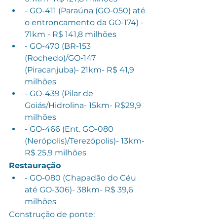
- GO-411 (Paraúna (GO-050) até 
o entroncamento da GO-174) - 
71km - R$ 141,8 milhões
- GO-470 (BR-153 
(Rochedo)/GO-147 
(Piracanjuba)- 21km- R$ 41,9 
milhões
- GO-439 (Pilar de 
Goiás/Hidrolina- 15km- R$29,9 
milhões
- GO-466 (Ent. GO-080 
(Nerópolis)/Terezópolis)- 13km- 
R$ 25,9 milhões
Restauração
- GO-080 (Chapadão do Céu 
até GO-306)- 38km- R$ 39,6 
milhões
Construção de ponte: