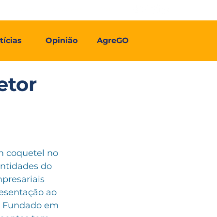
Contato
Associe-se
Mais
tícias
Opinião
AgreGO
etor
m coquetel no 
entidades do 
resariais 
esentação ao 
s. Fundado em 