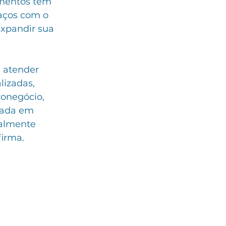
imentos tem 
laços com o 
xpandir sua 
 atender 
lizadas, 
onegócio, 
cada em 
ealmente 
irma.