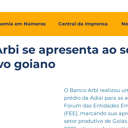
mos
Adial Log
Adial Talentos
Adial FCO
Associadas
nomia em Números
Central da Imprensa
No
rbi se apresenta ao s
vo goiano
O Banco Arbi realizou u
prédio da Adial para as 
Fórum das Entidades Emp
(FEE), marcando sua apr
setor produtivo de Goiá