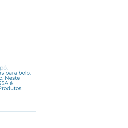
pó, 
s para bolo. 
. Neste 
GSA é 
Produtos 