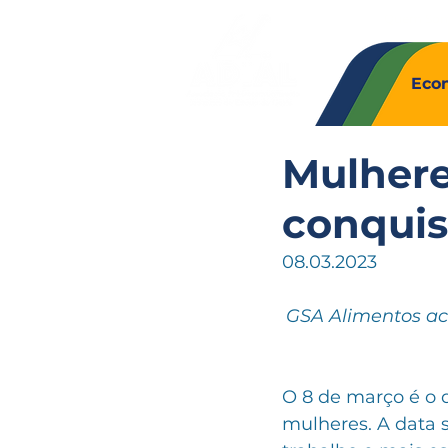
Quem So
Eco
Mulhere
conquis
08.03.2023
GSA Alimentos ac
O 8 de março é o d
mulheres. A data 