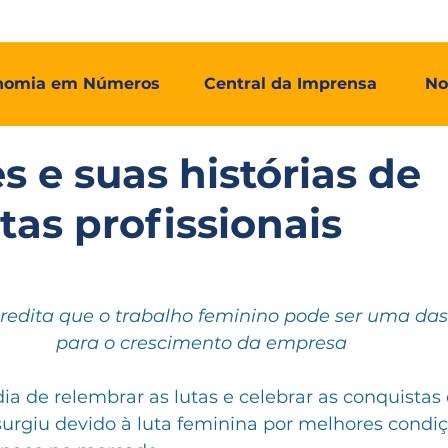
mos
Adial Log
Adial Talentos
Adial FCO
Associadas
nomia em Números
Central da Imprensa
No
s e suas histórias de
tas profissionais
redita que o trabalho feminino pode ser uma das
para o crescimento da empresa 
ia de relembrar as lutas e celebrar as conquistas 
surgiu devido à luta feminina por melhores condiç