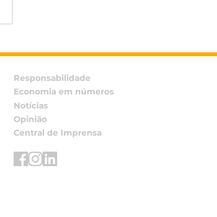
L participa do
ontro DH&E Brasil
6 promovido pelo
o Global da ONU –
Responsabilidade
 Brasil
Economia em números
Notícias
Opinião
Central de Imprensa