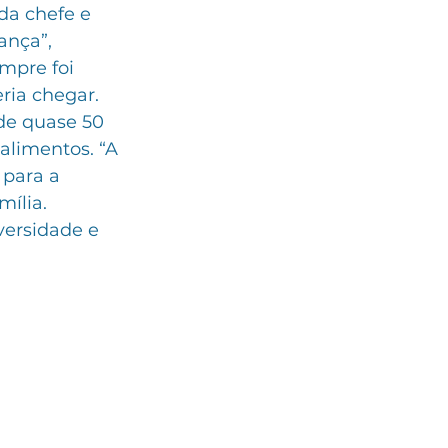
da chefe e 
ança”, 
mpre foi 
ria chegar. 
de quase 50 
alimentos. “A 
 para a 
ília. 
versidade e 