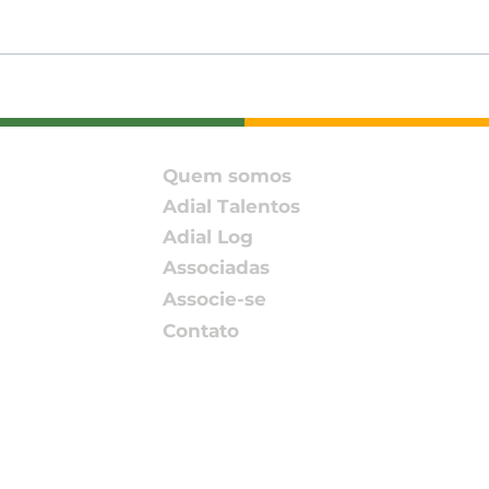
ADIAL amplia conexões
ADIA
com associada e
Enc
parceiros no SIAVS 2026
202
Pact
Quem somos
Rede
Adial Talentos
Adial Log
Associadas
Associe-se
Contato