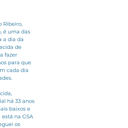
Ribeiro, 
, é uma das 
 a dia da 
ecida de 
a fazer 
hos para que 
m cada dia 
ades. 
ida, 
ial há 33 anos 
is baixos e 
a está na GSA 
eguei os 