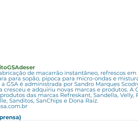
itoGSAdeser
fabricação de macarrão instantâneo, refrescos em 
ra para sopão, pipoca para micro-ondas e mistura
a GSA é administrada por Sandro Marques Scodro
a cresceu e adquiriu novas marcas e produtos. A 
produtos das marcas Refreskant, Sandella, Velly, 
olle, Sanditos, SanChips e Dona Raiz. 
sa.com.br
prensa)