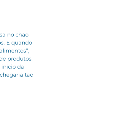
esa no chão 
os. E quando 
alimentos”, 
de produtos. 
nício da 
chegaria tão 