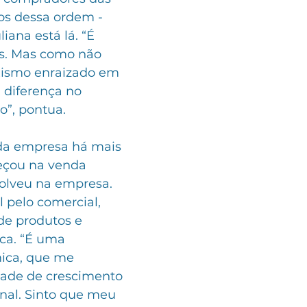
os dessa ordem -
iana está lá. “É 
es. Mas como não 
xismo enraizado em 
 diferença no 
”, pontua. 
 da empresa há mais 
eçou na venda 
volveu na empresa. 
 pelo comercial, 
e produtos e 
ca. “É uma 
ica, que me 
ade de crescimento 
onal. Sinto que meu 