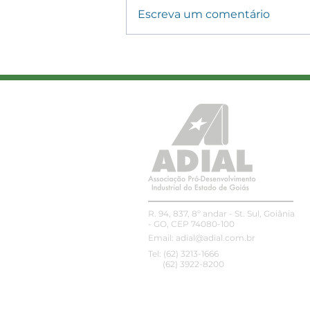
Escreva um comentário
Nova lei altera regras do
transporte rodoviário de
cargas e amplia controle
sobre piso mínimo e CIOT
R. 94, 837, 8º andar - St. Sul, Goiânia
- GO, CEP 74080-100
Email:
adial@adial.com.br
Tel: (62) 3213-1666
(62) 3922-8200