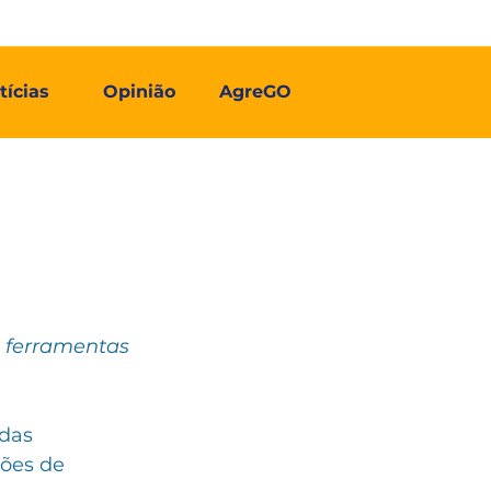
Contato
Associe-se
Mais
tícias
Opinião
AgreGO
 ferramentas 
das 
ões de 