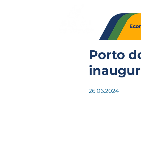
Quem So
Eco
Porto d
inaugur
26.06.2024