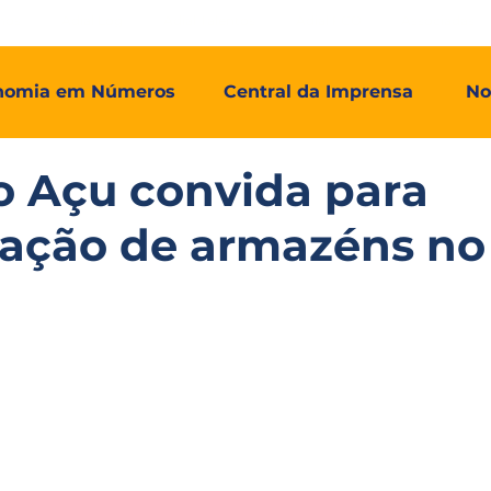
mos
Adial Log
Adial Talentos
Adial FCO
Associadas
nomia em Números
Central da Imprensa
No
o Açu convida para
ação de armazéns no