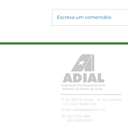
Escreva um comentário
ADIAL amplia conexões
com associada e
parceiros no SIAVS 2026
R. 94, 837, 8º andar - St. Sul, Goiânia
- GO, CEP 74080-100
Email:
adial@adial.com.br
Tel: (62) 3213-1666
(62) 3922-8200