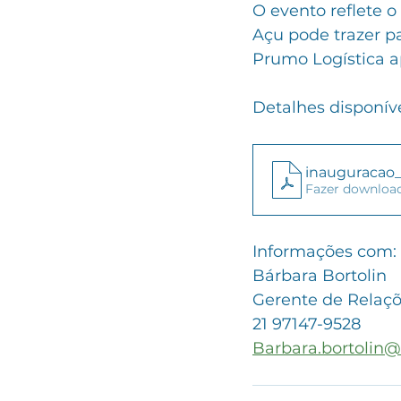
O evento reflete 
Açu pode trazer pa
Prumo Logística a
Detalhes disponíve
inauguracao_
Fazer downloa
Informações com: 
Bárbara Bortolin
Gerente de Relaçõe
21 97147-9528
Barbara.bortolin@