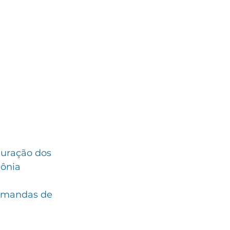
guração dos 
ônia 
demandas de 