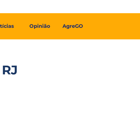
Contato
Associe-se
Mais
tícias
Opinião
AgreGO
 RJ