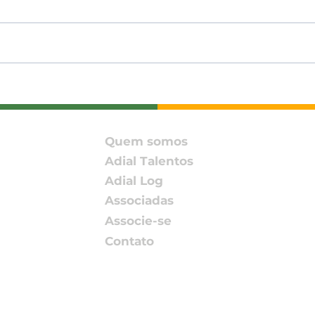
ADIAL participa do
Milh
Encontro DH&E Brasil
avan
2026 promovido pelo
Inn
Pacto Global da ONU –
com
Quem somos
Rede Brasil
mil
Adial Talentos
Adial Log
Associadas
Associe-se
Contato