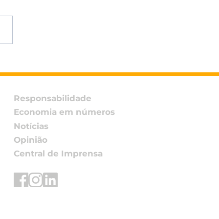
ão Ingredients
ça à final do Fi
ovation Awards 2026
 snack assado de
Responsabilidade
ho Non-GMO
Economia em números
Notícias
Opinião
Central de Imprensa