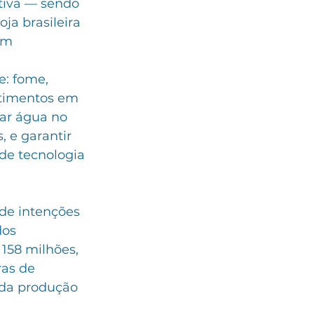
tiva — sendo 
ja brasileira 
om 
e: fome, 
stimentos em 
var água no 
, e garantir 
de tecnologia 
de intenções 
dos 
158 milhões, 
ras de 
 da produção 