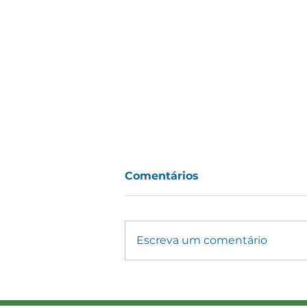
Comentários
Escreva um comentário
Nova lei altera regras do
transporte rodoviário de