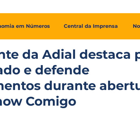
mos
Adial Log
Adial Talentos
Adial FCO
Associadas
nomia em Números
Central da Imprensa
No
nte da Adial destaca 
ado e defende
mentos durante abert
how Comigo