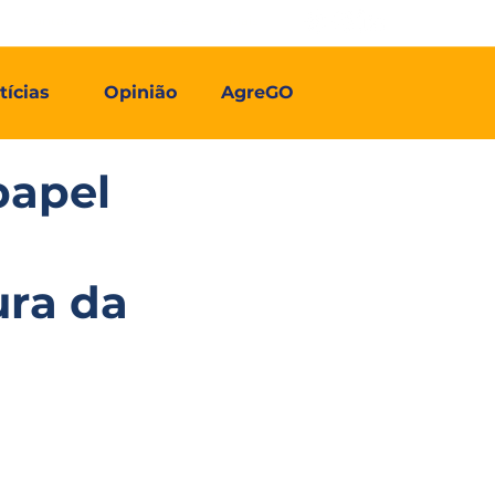
Contato
Associe-se
Mais
tícias
Opinião
AgreGO
papel
ura da