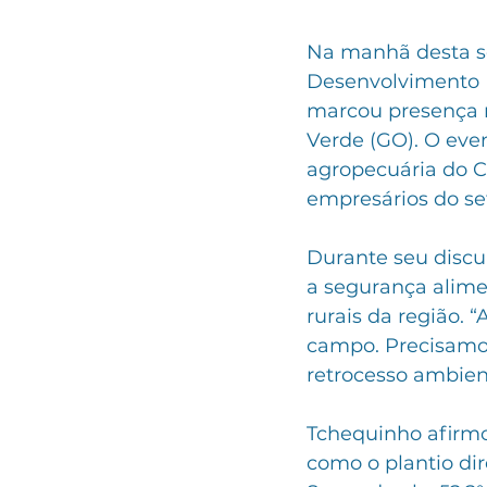
Na manhã desta se
Desenvolvimento In
marcou presença n
Verde (GO). O eve
agropecuária do Ce
empresários do se
Durante seu discur
a segurança alimen
rurais da região. 
campo. Precisamo
retrocesso ambien
Tchequinho afirmo
como o plantio dir