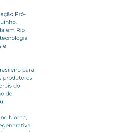
iação Pró-
uinho, 
da em Rio 
tecnologia 
 e 
asileiro para 
s produtores 
eróis do 
o de 
u.
 no bioma, 
egenerativa. 