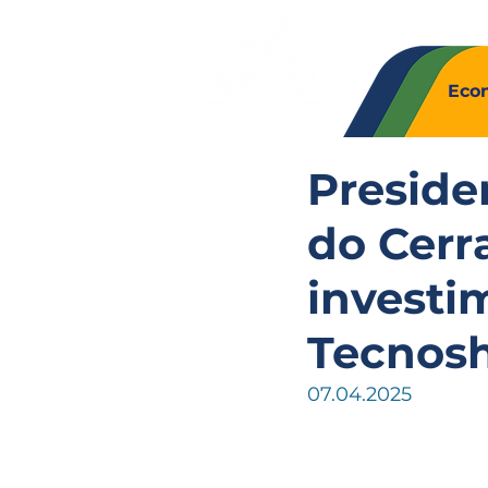
Quem So
Eco
Preside
do Cerr
investi
Tecnos
07.04.2025