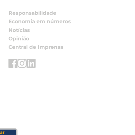
6 promovido pelo
o Global da ONU –
Responsabilidade
 Brasil
Economia em números
Notícias
Opinião
Central de Imprensa
ar