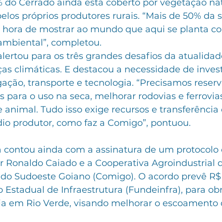
% do Cerrado ainda está coberto por vegetação na
los próprios produtores rurais. “Mais de 50% da so
 hora de mostrar ao mundo que aqui se planta c
ambiental”, completou.
ertou para os três grandes desafios da atualidad
s climáticas. E destacou a necessidade de inve
rigação, transporte e tecnologia. “Precisamos reser
 para o uso na seca, melhorar rodovias e ferrovias
 animal. Tudo isso exige recursos e transferência 
o produtor, como faz a Comigo”, pontuou.
ra contou ainda com a assinatura de um protocolo 
r Ronaldo Caiado e a Cooperativa Agroindustrial 
 do Sudoeste Goiano (Comigo). O acordo prevê R$ 
Estadual de Infraestrutura (Fundeinfra), para ob
ária em Rio Verde, visando melhorar o escoamento