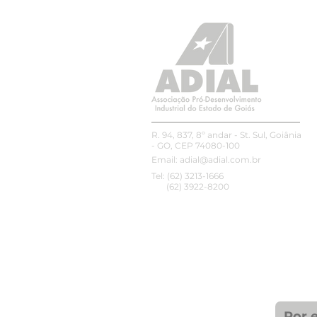
cargas e amplia controle
sobre piso mínimo e CIOT
R. 94, 837, 8º andar - St. Sul, Goiânia
- GO, CEP 74080-100
Email:
adial@adial.com.br
Tel: (62) 3213-1666
(62) 3922-8200