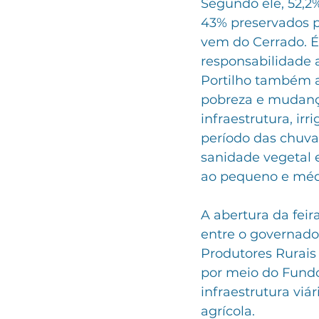
Segundo ele, 52,2
43% preservados pe
vem do Cerrado. É
responsabilidade 
Portilho também al
pobreza e mudança
infraestrutura, ir
período das chuvas
sanidade vegetal e
ao pequeno e médi
A abertura da fei
entre o governado
Produtores Rurais
por meio do Fundo 
infraestrutura vi
agrícola.