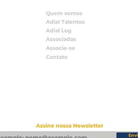
parceiros no SIAVS 2026
202
Pact
Quem somos
Rede
Adial Talentos
Adial Log
Associadas
Associe-se
Contato
Assine nossa Newsletter
Envi