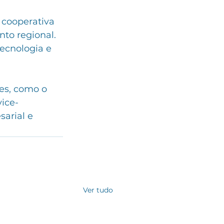
 cooperativa 
to regional. 
ecnologia e 
es, como o 
ice-
arial e 
Ver tudo