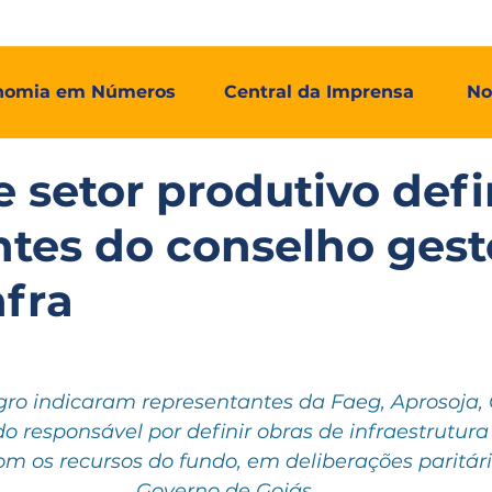
mos
Adial Log
Adial Talentos
Adial FCO
Associadas
nomia em Números
Central da Imprensa
No
e setor produtivo de
ntes do conselho gest
fra
gro indicaram representantes da Faeg, Aprosoja, 
o responsável por definir obras de infraestrutura
m os recursos do fundo, em deliberações paritár
Governo de Goiás