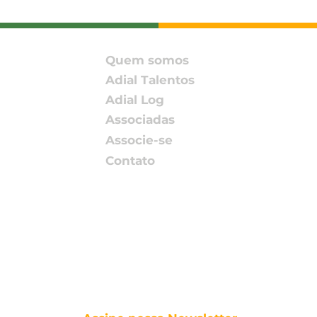
ADIAL participa do
Milh
Encontro DH&E Brasil
avan
2026 promovido pelo
Inn
Pacto Global da ONU –
com
Quem somos
Rede Brasil
mil
Adial Talentos
Adial Log
Associadas
Associe-se
Contato