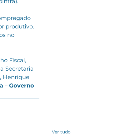
infra).
á empregado 
r produtivo. 
os no 
o Fiscal, 
a Secretaria 
, Henrique 
ra – Governo 
Ver tudo