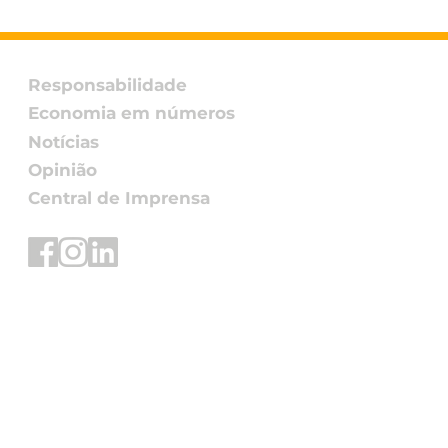
ão Ingredients
ça à final do Fi
ovation Awards 2026
 snack assado de
Responsabilidade
ho Non-GMO
Economia em números
Notícias
Opinião
Central de Imprensa