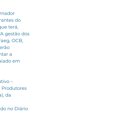
rnador 
rantes do 
ue terá, 
“A gestão dos 
Faeg, OCB, 
erão 
tar a 
Caiado em 
tivo – 
 Produtores 
), da 
do no Diário 