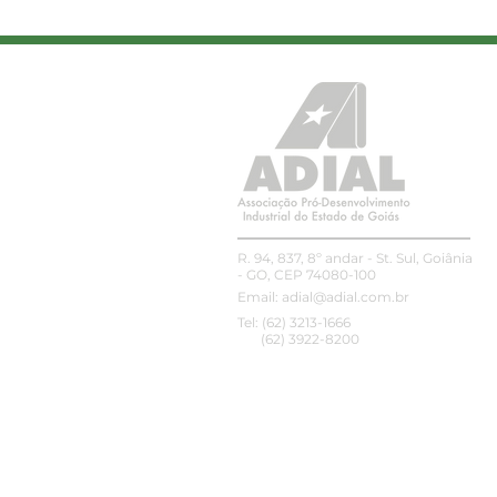
ADIAL amplia conexões
com associada e
parceiros no SIAVS 2026
R. 94, 837, 8º andar - St. Sul, Goiânia
- GO, CEP 74080-100
Email:
adial@adial.com.br
Tel: (62) 3213-1666
(62) 3922-8200