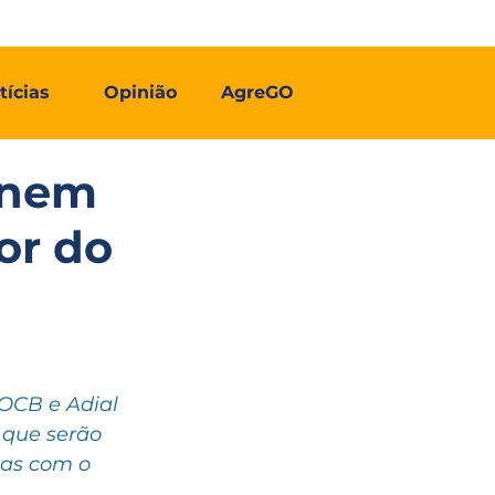
Contato
Associe-se
Mais
tícias
Opinião
AgreGO
finem
or do
OCB e Adial 
 que serão 
ias com o 