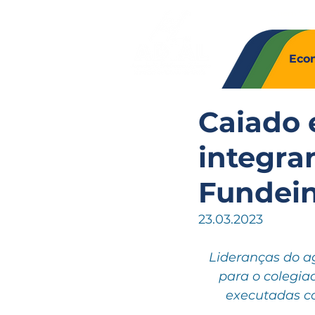
Quem So
Eco
Caiado 
integra
Fundein
23.03.2023
Lideranças do a
para o colegiad
executadas co