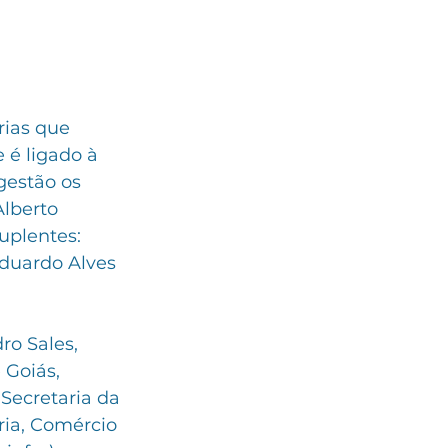
rias que 
 é ligado à 
gestão os 
Alberto 
uplentes: 
Eduardo Alves 
ro Sales, 
Goiás, 
Secretaria da 
ria, Comércio 