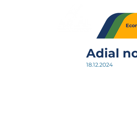
Quem So
Eco
Adial n
18.12.2024