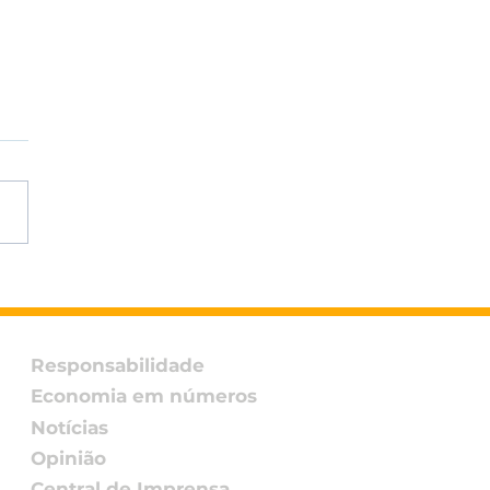
L participa do
ontro DH&E Brasil
6 promovido pelo
o Global da ONU –
Responsabilidade
 Brasil
Economia em números
Notícias
Opinião
Central de Imprensa