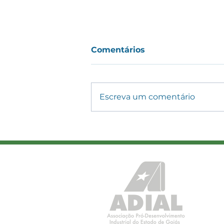
Comentários
Escreva um comentário
Nova lei altera regras do
transporte rodoviário de
cargas e amplia controle
sobre piso mínimo e CIOT