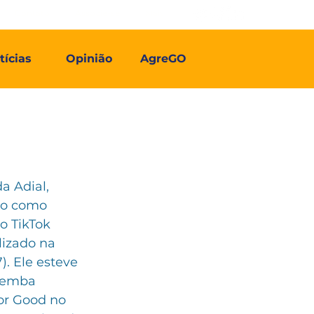
Contato
Associe-se
Mais
tícias
Opinião
AgreGO
a Adial, 
do como 
o TikTok 
izado na 
). Ele esteve 
emba 
for Good no 