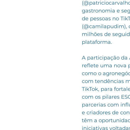
(@patriciocarvalh
gastronomia e seg
de pessoas no Tik
(@camilapudim), q
milhões de segui
plataforma.
A participação da 
reflete uma nova 
como o agronegóci
com tendências m
TikTok, para forta
com os pilares ES
parcerias com infl
e criadores de co
têm a oportunidad
iniciativas voltada