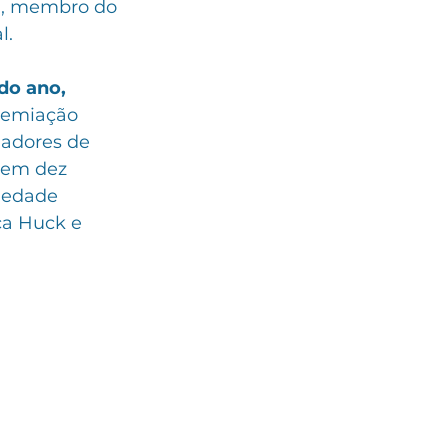
ra, membro do 
l.
do ano, 
premiação 
iadores de 
 em dez 
iedade 
ca Huck e 