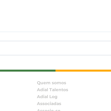
ADIAL amplia conexões
ADIA
com associada e
Enc
parceiros no SIAVS 2026
202
Pact
Quem somos
Rede
Adial Talentos
Adial Log
Associadas
Associe-se