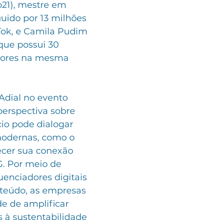
o21), mestre em 
uido por 13 milhões 
Tok, e Camila Pudim 
ue possui 30 
dores na mesma 
Adial no evento 
perspectiva sobre 
o pode dialogar 
odernas, como o 
lecer sua conexão 
G. Por meio de 
uenciadores digitais 
nteúdo, as empresas 
e de amplificar 
s à sustentabilidade 