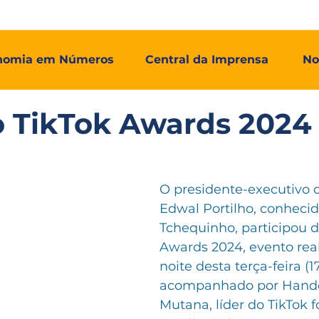
mos
Adial Log
Adial Talentos
Adial FCO
Associadas
nomia em Números
Central da Imprensa
No
o TikTok Awards 2024
O presidente-executivo d
Edwal Portilho, conheci
Tchequinho, participou d
Awards 2024, evento real
noite desta terça-feira (17
acompanhado por Hand
Mutana, líder do TikTok 