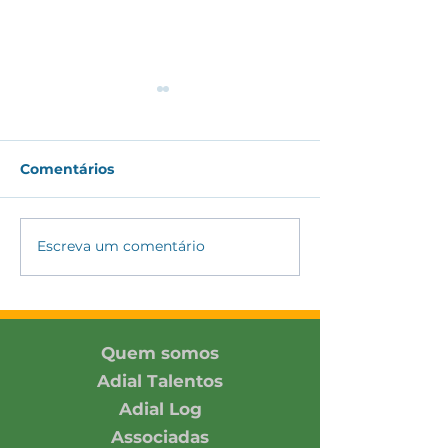
Comentários
Escreva um comentário
ADIAL amplia
ADIAL partici
conexões com
Encontro DH&E
associada e parceiros
2026 promovi
no SIAVS 2026
Pacto Global 
Rede Brasil
Quem somos
Adial Talentos
Adial Log
Associadas