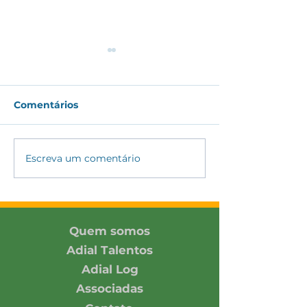
Comentários
Escreva um comentário
ADIAL amplia
ADIAL partici
conexões com
Encontro DH&E
associada e parceiros
2026 promovi
no SIAVS 2026
Pacto Global 
Rede Brasil
Quem somos
Adial Talentos
Adial Log
Associadas